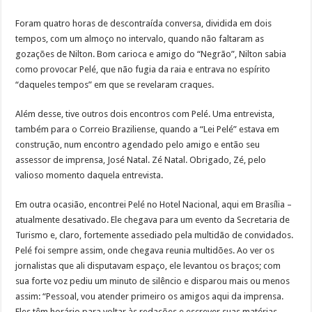
Foram quatro horas de descontraída conversa, dividida em dois
tempos, com um almoço no intervalo, quando não faltaram as
gozações de Nilton. Bom carioca e amigo do “Negrão”, Nilton sabia
como provocar Pelé, que não fugia da raia e entrava no espírito
“daqueles tempos” em que se revelaram craques.
Além desse, tive outros dois encontros com Pelé. Uma entrevista,
também para o Correio Braziliense, quando a “Lei Pelé” estava em
construção, num encontro agendado pelo amigo e então seu
assessor de imprensa, José Natal. Zé Natal. Obrigado, Zé, pelo
valioso momento daquela entrevista.
Em outra ocasião, encontrei Pelé no Hotel Nacional, aqui em Brasília –
atualmente desativado. Ele chegava para um evento da Secretaria de
Turismo e, claro, fortemente assediado pela multidão de convidados.
Pelé foi sempre assim, onde chegava reunia multidões. Ao ver os
jornalistas que ali disputavam espaço, ele levantou os braços; com
sua forte voz pediu um minuto de silêncio e disparou mais ou menos
assim: “Pessoal, vou atender primeiro os amigos aqui da imprensa.
Eles têm horário para voltar às redações e escrever suas matérias.