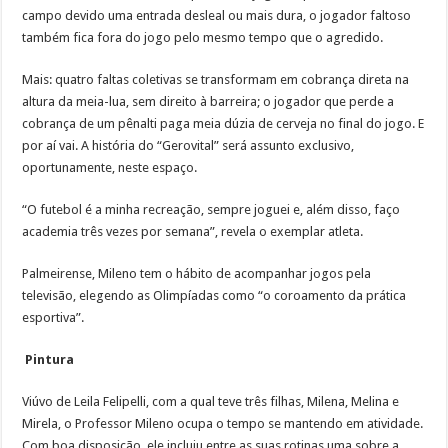
campo devido uma entrada desleal ou mais dura, o jogador faltoso
também fica fora do jogo pelo mesmo tempo que o agredido.
Mais: quatro faltas coletivas se transformam em cobrança direta na
altura da meia-lua, sem direito à barreira; o jogador que perde a
cobrança de um pênalti paga meia dúzia de cerveja no final do jogo. E
por aí vai. A história do “Gerovital” será assunto exclusivo,
oportunamente, neste espaço.
“O futebol é a minha recreação, sempre joguei e, além disso, faço
academia três vezes por semana”, revela o exemplar atleta.
Palmeirense, Mileno tem o hábito de acompanhar jogos pela
televisão, elegendo as Olimpíadas como “o coroamento da prática
esportiva”.
Pintura
Viúvo de Leila Felipelli, com a qual teve três filhas, Milena, Melina e
Mirela, o Professor Mileno ocupa o tempo se mantendo em atividade.
Com boa disposição, ele incluiu entre as suas rotinas uma sobre a