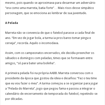
mesmo, pois quando se aproximava para desarmar um adversário
“era como uma marreta, batia forte”… Mais risos desse simpático
personagem, que se emociona ao lembrar de sua juventude.
A Pelada
Marreta não se convencia de que o futebol parasse a cada final de
ano. “Em vez de jogar bola, a turma ia pros bares tomar pinga e
cerveja”, recorda. Aquilo o incomodava.
Assim, com os campeonatos encerrados, ele decidiu preencher os
sábados e domingos com peladas, times que se formavam entre
amigos, “só para bater uma bolinha”.
A primeira pelada foi na própria AABB. Marreta conversou com o
presidente da época que gostou da ideia e desafiou: “Faz o teu time
que eu vou fazer o meu”. A turma começou a se organizar para jogar
a “Pelada do Marreta”, jogo que pegou fama e passou a integrar o
calendário de encerramento de temporada do futebol, repetindo-se
por décadas.