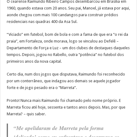
O cearense Raimundo Ribeiro Campos desembarcou em Brasília em
1960, quando estava com 20 anos. Seu pai, Manoel, já estava por aqui,
aonde chegou com mais 100 candangos para construir prédios
residenciais nas quadras 400 da Asa Sul.
“Viciado” em futebol, bom de bola e com a fama de que era “o rei da
praia”, em Fortaleza, onde morava, logo se vinculou ao Defelê –
Departamento de Força e Luz – um dos clubes de destaques daqueles
tempos. Depois, jogou no Rabello, outra “potência” no futebol dos
primeiros anos da nova capital.
Certo dia, num dos jogos que disputava, Raimundo foi reconhecido
por um conterrâneo, que indagou aos demais se aquele jogador
forte e de jogo pesado era o “Marreta”.
Pronto! Nunca mais Raimundo foi chamado pelo nome próprio. E
Marreta ficou até hoje, sessenta e tantos anos depois. Mas, por que
Marreta? – quis saber.
“Me apelidaram de Marreta pela forma
‘delicada’ como eu enfrentava e desarmava os