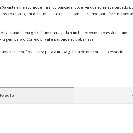
 Xavante e me acomodei na arquibancada, observei que eu estava cercado po
dos ao ouvido, um deles me disse que eles iam ao campo para “sentir a vibraç
0, e degustando uma geladíssima cervejada num bar próximo ao estádio, ouvi h
rtagem para o Correio Braziliense, onde eu trabalhava.
“daquele tempo” que entra para a nossa galeria de memórias do esporte.
 do autor