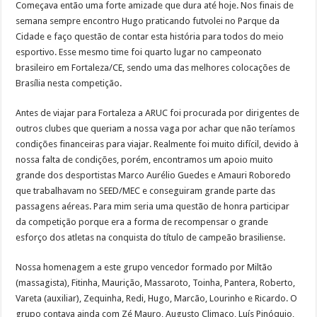
Começava então uma forte amizade que dura até hoje. Nos finais de
semana sempre encontro Hugo praticando futvolei no Parque da
Cidade e faço questão de contar esta história para todos do meio
esportivo. Esse mesmo time foi quarto lugar no campeonato
brasileiro em Fortaleza/CE, sendo uma das melhores colocações de
Brasília nesta competição.
Antes de viajar para Fortaleza a ARUC foi procurada por dirigentes de
outros clubes que queriam a nossa vaga por achar que não teríamos
condições financeiras para viajar. Realmente foi muito difícil, devido à
nossa falta de condições, porém, encontramos um apoio muito
grande dos desportistas Marco Aurélio Guedes e Amauri Roboredo
que trabalhavam no SEED/MEC e conseguiram grande parte das
passagens aéreas. Para mim seria uma questão de honra participar
da competição porque era a forma de recompensar o grande
esforço dos atletas na conquista do título de campeão brasiliense.
Nossa homenagem a este grupo vencedor formado por Miltão
(massagista), Fitinha, Maurição, Massaroto, Toinha, Pantera, Roberto,
Vareta (auxiliar), Zequinha, Redi, Hugo, Marcão, Lourinho e Ricardo. O
grupo contava ainda com Zé Mauro, Augusto Climaco, Luís Pinóquio,