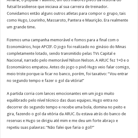
futsal brasiliense que iniciava aí sua carreira de treinador.
Convidamos então alguns outros atletas para compor o grupo, tais
como Hugo, Lourinho, Massaroto, Pantera e Maurição. Era realmente
um grande time.
Fizemos uma campanha memorável e fomos para a final com o
Economiários, hoje APCEF. O jogo foi realizado no ginásio do Minas
completamente lotado, sendo transmitido pelas TVs Capital e
Nacional, narrado pelo memorável Nilson Nelson. A ARUC fez 1×0 e o
Economiários empatou. Antes do jogo o pivô Hugo veio falar comigo,
meio triste porque ia ficar no banco, porém, foi taxativo: “Vou entrar
no segundo tempo e fazer o gol da vitória!”
A partida corria com lances emocionantes em um jogo muito
equilibrado pelo nível técnico das duas equipes. Hugo entra no
decorrer do segundo tempo e recebe uma bola, domina no peito e
gira, fazendo o gol da vitória da ARUC. Eu estava atrás do banco de
reservas e Hugo se dirigiu até mim e me deu um forte abraço e
repetiu suas palavras: “Não falei que faria o gol?”