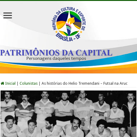
Inicial
|
Colunistas
|
As histórias do Helio Tremendani – Futsal na Aruc