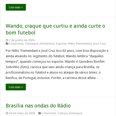
Leia mais »
Wando, craque que curtiu e ainda curte o
bom futebol
7 de junho de 2026
Colunistas
,
Destaque
,
Entrevistas
,
Esporte
,
Hélio Tremendani
,
José Cruz
Por Hélio Tremendani e José Cruz Aos 63 anos, com boa disposição e
ainda atuando no segmento do futebol, Wando lembra “daqueles
tempos”, quando começou no esporte. Wando é Geovânio Bonfim
Sobrinho (foto), carioca que veio ainda criança para Brasília, se
profissionalizou no futebol e atuou no ataque de vários times, o
Benfica, de Portugal, inclusive. Porém, a carreira desse atleta …
Leia mais »
Brasília nas ondas do Rádio
26 de maio de 2026
Colunistas
,
Cultura
,
Destaque