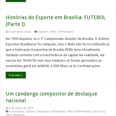
Histórias do Esporte em Brasília: FUTEBOL
(Parte I)
3 semanas atrás
Esporte
,
Hélio Tremendani
Em 1959 disputou-se o 1° Campeonato Amador de Brasília. O Grêmio
Esportivo Brasiliense foi campeão, mas o título não foi reconhecido já
que a Federação Desportiva de Brasília (FDB) seria oficialmente
fundada somente com a transferência da capital. Na realidade, ela
nasceu em 16/03/59, mas seus estatutos só foram aprovados na
assembleia geral em 4/08/60. A FDB filiou-se às Confederações …
Leia mais »
Um candango compositor de destaque
nacional
6 de julho de 2026
Colunistas
,
Cultura
,
Destaque
,
Entrevistas
,
Hélio Tremendani
,
José Cruz
,
Sem categoria