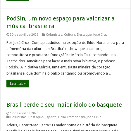
PodSin, um novo espaço para valorizar a
música brasileira
30 de abril de 2026
Colunistas
,
Cultura
,
Destaque
,
José Cruz
Por José Cruz Com aplaudidíssima exibição de Rildo Hora, entra para
a “memória da cultura em Brasília” o show que a cantora,
compositora e produtora fonográfica Márcia Tauil comandou no
Teatro dos Bancários para laçar a mais nova iniciativa, o podcast
Podsin. A iniciativa Márcia, uma entusiasta mineira de coração
brasiliense, que domina o palco cantando ou promovendo a …
Leia mais »
Brasil perde o seu maior ídolo do basquete
17 de abril de 2026
Colunistas
,
Destaque
,
Esporte
,
Hélio Tremendani
,
José Cruz
Adeus, Oscar “Mão Santa”! O maior nome da história do basquete