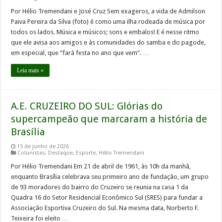
Por Hélio Tremendani e José Cruz Sem exageros, a vida de Admilson
Paiva Pereira da Silva (foto) é como uma ilha rodeada de música por
todos os lados. Música e músicos; sons e embalos! E é nesse ritmo
que ele avisa aos amigos e às comunidades do samba e do pagode,
em especial, que “fará festa no ano que vem”. …
Leia mais »
A.E. CRUZEIRO DO SUL: Glórias do
supercampeão que marcaram a história de
Brasília
15 de junho de 2026
Colunistas
,
Destaque
,
Esporte
,
Hélio Tremendani
Por Hélio Tremendani Em 21 de abril de 1961, às 10h da manhã,
enquanto Brasília celebrava seu primeiro ano de fundação, um grupo
de 93 moradores do bairro do Cruzeiro se reunia na casa 1 da
Quadra 16 do Setor Residencial Econômico Sul (SRES) para fundar a
Associação Esportiva Cruzeiro do Sul. Na mesma data, Norberto F.
Teixeira foi eleito …