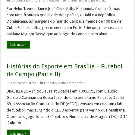
Colunistas
,
Cultura
,
Entrevistas
,
Hélio Tremendani
,
José Cruz
Por Hélio Tremendani e José Cruz A ilha Hispaniola é uma só, mas
com uma fronteira que divide dois países, o Haiti e a República
Dominicana, às margens do mar do Caribe, a menos de 100 km de
Cuba. Foi nessa ilha, precisamente em Porto Príncipe, que nasceu a
haitiana Myriam Tassy, que ao longo dos anos e com alma …
Leia mais »
Histórias do Esporte em Brasília – Futebol
de Campo (Parte II)
3 semanas atrás
Esporte
,
Hélio Tremendani
BRASILIA EC – Iniciou suas atividades em 19/06/75, com Cláudio
Garcia e Caranambu Bessa fazendo uma peneira no Pelezão. Desde
69, a Associação Comercial do DF (ACDF) pensava em criar um clube
de futebol, mas surgindo o CEUB esperou para ver no que resultaria.
O primeiro jogo foi um 3×1 sobre o Fluminense de Araguari (76). O 1°
título foi …
Leia mais »