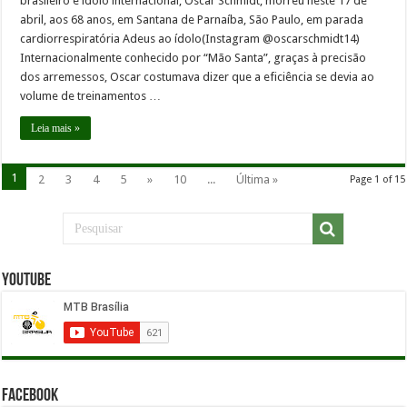
brasileiro e ídolo internacional, Oscar Schmidt, morreu neste 17 de
abril, aos 68 anos, em Santana de Parnaíba, São Paulo, em parada
cardiorrespiratória ​​Adeus ao ídolo​​(Instagram @oscarschmidt14)
Internacionalmente conhecido por “Mão Santa”, graças à precisão
dos arremessos, Oscar costumava dizer que a eficiência se devia ao
volume de treinamentos …
Leia mais »
1
2
3
4
5
»
10
...
Última »
Page 1 of 15
YouTube
Facebook