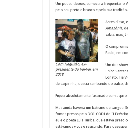
Um pouco depois, comecei a frequentar o Vai
pelo seu preto e branco e pela sua tradição.
Antes disso,
Amazônia
, d
sabia, mas já 
O compromiss
Paulo, em co
Com Neguitão, ex-
Um dos shows 
presidente do Vai-Vai, em
Chico Santana
2018
Lonato, Tia V
de caipirinha, descia sambando do palco, di
Fiquei absolutamente fascinado com aquilo e
Mas ainda haveria um batismo de sangue. S
fomos presos pelo DOI-CODI do II Exército. 
eu e o poeta Luis Turiba, que estava preso 
estávamos vivos e resistindo. Para desespe