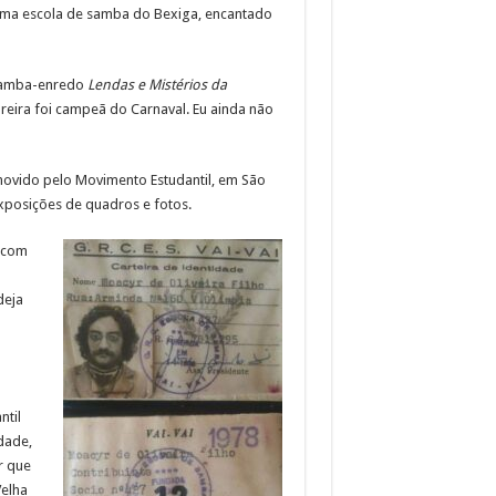
ssima escola de samba do Bexiga, encantado
 samba-enredo
Lendas e Mistérios da
ureira foi campeã do Carnaval. Eu ainda não
movido pelo Movimento Estudantil, em São
posições de quadros e fotos.
l com
deja
ntil
dade,
r que
Velha