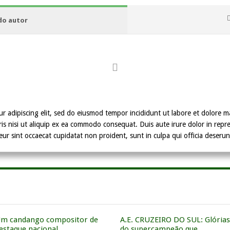
 do autor
ur adipiscing elit, sed do eiusmod tempor incididunt ut labore et dolore 
is nisi ut aliquip ex ea commodo consequat. Duis aute irure dolor in repreh
eur sint occaecat cupidatat non proident, sunt in culpa qui officia deserun
m candango compositor de
A.E. CRUZEIRO DO SUL: Glórias
estaque nacional
do supercampeão que