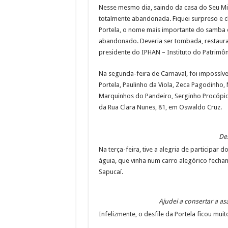
Nesse mesmo dia, saindo da casa do Seu Mi
totalmente abandonada. Fiquei surpreso e 
Portela, o nome mais importante do samba e 
abandonado. Deveria ser tombada, restaur
presidente do IPHAN – Instituto do Patrimôn
Na segunda-feira de Carnaval, foi impossíve
Portela, Paulinho da Viola, Zeca Pagodinho,
Marquinhos do Pandeiro, Serginho Procópio,
da Rua Clara Nunes, 81, em Oswaldo Cruz.
Des
Na terça-feira, tive a alegria de participar d
águia, que vinha num carro alegórico fechan
Sapucaí.
Ajudei a consertar a as
Infelizmente, o desfile da Portela ficou m