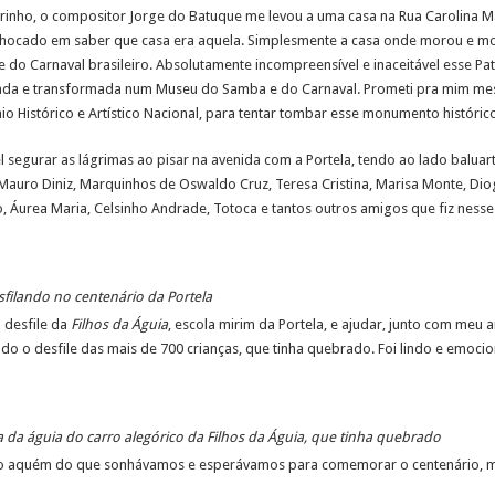
rinho, o compositor Jorge do Batuque me levou a uma casa na Rua Carolina M
chocado em saber que casa era aquela. Simplesmente a casa onde morou e mor
do Carnaval brasileiro. Absolutamente incompreensível e inaceitável esse Patr
ada e transformada num Museu do Samba e do Carnaval. Prometi pra mim m
io Histórico e Artístico Nacional, para tentar tombar esse monumento históri
l segurar as lágrimas ao pisar na avenida com a Portela, tendo ao lado balu
 Mauro Diniz, Marquinhos de Oswaldo Cruz, Teresa Cristina, Marisa Monte, Dio
 Áurea Maria, Celsinho Andrade, Totoca e tantos outros amigos que fiz nesse
filando no centenário da Portela
o desfile da
Filhos da Águia
, escola mirim da Portela, e ajudar, junto com meu 
do o desfile das mais de 700 crianças, que tinha quebrado. Foi lindo e emocio
a da águia do carro alegórico da Filhos da Águia, que tinha quebrado
uito aquém do que sonhávamos e esperávamos para comemorar o centenário, mas