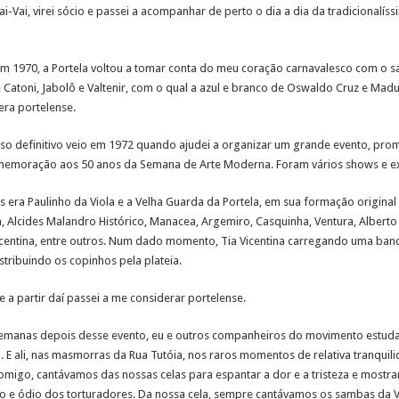
-Vai, virei sócio e passei a acompanhar de perto o dia a dia da tradicionalí
 em 1970, a Portela voltou a tomar conta do meu coração carnavalesco com o
e Catoni, Jabolô e Valtenir, com o qual a azul e branco de Oswaldo Cruz e Mad
era portelense.
o definitivo veio em 1972 quando ajudei a organizar um grande evento, pro
memoração aos 50 anos da Semana de Arte Moderna. Foram vários shows e ex
era Paulinho da Viola e a Velha Guarda da Portela, em sua formação origina
, Alcides Malandro Histórico, Manacea, Argemiro, Casquinha, Ventura, Alberto
icentina, entre outros. Num dado momento, Tia Vicentina carregando uma ban
stribuindo os copinhos pela plateia.
 a partir daí passei a me considerar portelense.
emanas depois desse evento, eu e outros companheiros do movimento estuda
E ali, nas masmorras da Rua Tutóia, nos raros momentos de relativa tranquili
comigo, cantávamos das nossas celas para espantar a dor e a tristeza e mostra
ro e ódio dos torturadores. Da nossa cela, sempre cantávamos os sambas da 