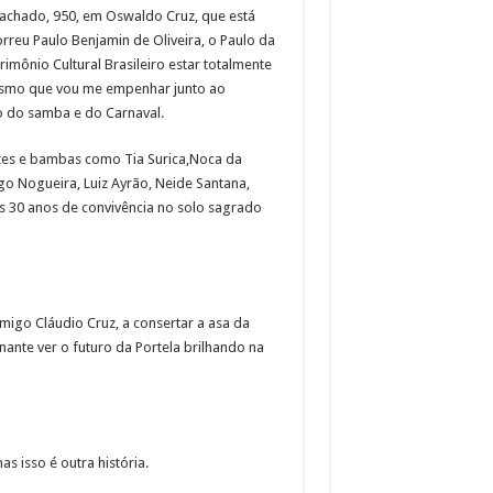
achado, 950, em Oswaldo Cruz, que está
reu Paulo Benjamin de Oliveira, o Paulo da
imônio Cultural Brasileiro estar totalmente
esmo que vou me empenhar junto ao
co do samba e do Carnaval.
artes e bambas como Tia Surica,Noca da
go Nogueira, Luiz Ayrão, Neide Santana,
s 30 anos de convivência no solo sagrado
amigo Cláudio Cruz, a consertar a asa da
nante ver o futuro da Portela brilhando na
 isso é outra história.