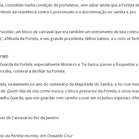
cia, consolidei minha condição de portelense, sem saber ainda que a Portela d
mbolo da resistência contra o preconceito e a discriminação ao samba e aos
Pacotão, um bloco de carnaval que era também um instrumento de luta contra
, afilhada da Portela, e seu grande presidente, Nilton Sabino, e o ciclo se fec
 1980
 Guarda da Portela, especialmente Monarco e Tia Surica, passei a frequentar 
sília, comecei a desfilar na Portela.
ortela, exatamente no ano do centenário da Majestade do Samba, e foi com m
a do
Quem fala de nós come mosca
, o bloco precursor da Portela, e sócio mai
lha Guarda, que vou guardar com carinho e usar em ocasiões especiais. Afinal
as de Carnaval no Rio de Janeiro.
lo da Portela morreu, em Oswaldo Cruz