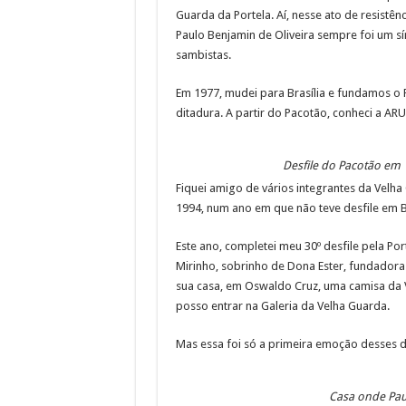
Guarda da Portela. Aí, nesse ato de resistên
Paulo Benjamin de Oliveira sempre foi um sí
sambistas.
Em 1977, mudei para Brasília e fundamos o 
ditadura. A partir do Pacotão, conheci a ARUC
Desfile do Pacotão em
Fiquei amigo de vários integrantes da Velha
1994, num ano em que não teve desfile em Bra
Este ano, completei meu 30º desfile pela P
Mirinho, sobrinho de Dona Ester, fundador
sua casa, em Oswaldo Cruz, uma camisa da Ve
posso entrar na Galeria da Velha Guarda.
Mas essa foi só a primeira emoção desses di
Casa onde Pau