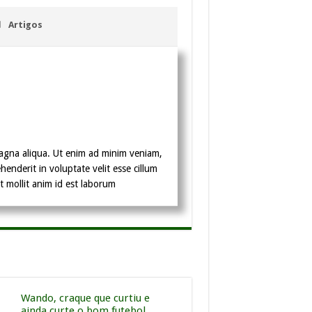
Artigos
magna aliqua. Ut enim ad minim veniam,
enderit in voluptate velit esse cillum
t mollit anim id est laborum
Wando, craque que curtiu e
ainda curte o bom futebol