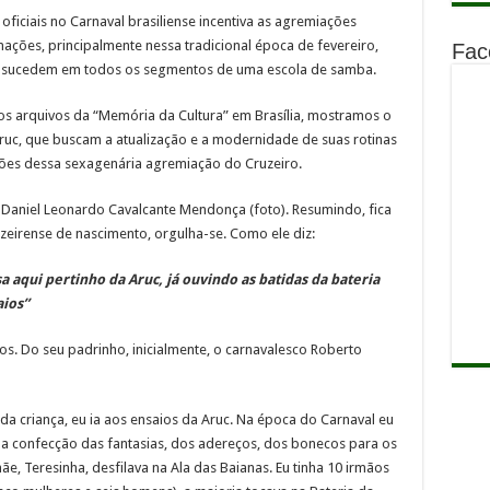
ficiais no Carnaval brasiliense incentiva as agremiações
ações, principalmente nessa tradicional época de fevereiro,
Fac
 sucedem em todos os segmentos de uma escola de samba.
 os arquivos da “Memória da Cultura” em Brasília, mostramos o
uc, que buscam a atualização e a modernidade de suas rotinas
ições dessa sexagenária agremiação do Cruzeiro.
Daniel Leonardo Cavalcante Mendonça (foto). Resumindo, fica
uzeirense de nascimento, orgulha-se. Como ele diz:
a aqui pertinho da Aruc, já ouvindo as batidas da bateria
aios”
os. Do seu padrinho, inicialmente, o carnavalesco Roberto
da criança, eu ia aos ensaios da Aruc. Na época do Carnaval eu
a confecção das fantasias, dos adereços, dos bonecos para os
ãe, Teresinha, desfilava na Ala das Baianas. Eu tinha 10 irmãos