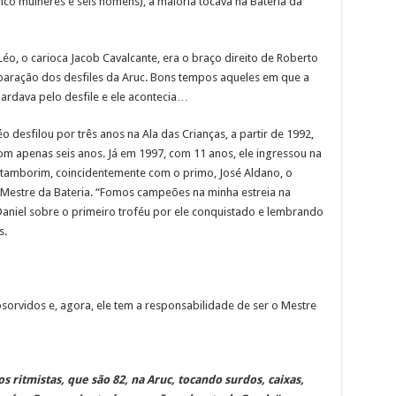
nco mulheres e seis homens), a maioria tocava na Bateria da
Léo, o carioca Jacob Cavalcante, era o braço direito de Roberto
aração dos desfiles da Aruc. Bons tempos aqueles em que a
rdava pelo desfile e ele acontecia…
 desfilou por três anos na Ala das Crianças, a partir de 1992,
m apenas seis anos. Já em 1997, com 11 anos, ele ingressou na
 tamborim, coincidentemente com o primo, José Aldano, o
Mestre da Bateria. “Fomos campeões na minha estreia na
e Daniel sobre o primeiro troféu por ele conquistado e lembrando
s.
rvidos e, agora, ele tem a responsabilidade de ser o Mestre
s ritmistas, que são 82, na Aruc, tocando surdos, caixas,