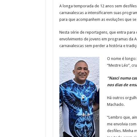
A longa temporada de 12 anos sem desfiles o
carnavalescas a intensificarem suas program
para que acompanhem as evoluções que se
Nesta série de reportagens, que entra para
envolvimento de jovens em programas da Ar
carnavalescas sem perder a história e trad
O nome é longo: 
“Mestre Léo”, cr
“Nasci numa cas
nos dias de ens
Há outros orgulh
Machado.
“Lembro que, ain
me envolvia com 
desfiles. Minha m