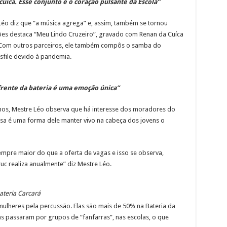
uíca. Esse conjunto é o coração pulsante da Escola”
 Léo diz que “a música agrega” e, assim, também se tornou
ões destaca “Meu Lindo Cruzeiro”, gravado com Renan da Cuíca
. Com outros parceiros, ele também compôs o samba do
sfile devido à pandemia.
 frente da bateria
é uma emoção única”
 anos, Mestre Léo observa que há interesse dos moradores do
sa é uma forma dele manter vivo na cabeça dos jovens o
empre maior do que a oferta de vagas e isso se observa,
uc realiza anualmente” diz Mestre Léo.
ateria Carcará
mulheres pela percussão. Elas são mais de 50% na Bateria da
tas passaram por grupos de “fanfarras”, nas escolas, o que