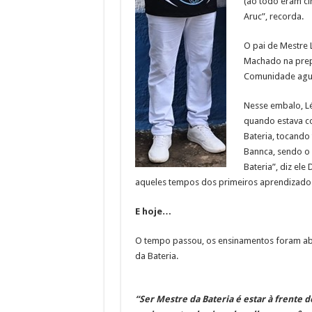
(ao todo eram ci
Aruc”, recorda.
O pai de Mestre 
Machado na prep
Comunidade agua
Nesse embalo, Léo
quando estava co
Bateria, tocando
Bannca, sendo o 
Bateria”, diz el
aqueles tempos dos primeiros aprendizado
E hoje…
O tempo passou, os ensinamentos foram abso
da Bateria.
“Ser Mestre da Bateria é estar à frente do