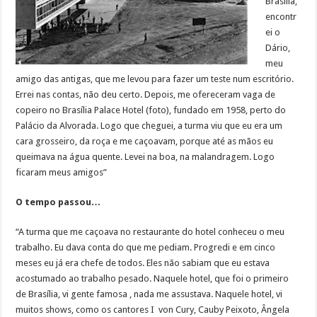
Brasília,
encontr
ei o
Dário,
meu
amigo das antigas, que me levou para fazer um teste num escritório.
Errei nas contas, não deu certo. Depois, me ofereceram vaga de
copeiro no Brasília Palace Hotel (foto), fundado em 1958, perto do
Palácio da Alvorada. Logo que cheguei, a turma viu que eu era um
cara grosseiro, da roça e me caçoavam, porque até as mãos eu
queimava na água quente. Levei na boa, na malandragem. Logo
ficaram meus amigos”
O tempo passou…
“A turma que me caçoava no restaurante do hotel conheceu o meu
trabalho. Eu dava conta do que me pediam. Progredi e em cinco
meses eu já era chefe de todos. Eles não sabiam que eu estava
acostumado ao trabalho pesado. Naquele hotel, que foi o primeiro
de Brasília, vi gente famosa , nada me assustava. Naquele hotel, vi
muitos shows, como os cantores I von Cury, Cauby Peixoto, Ângela