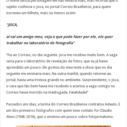
O nome dessa personagem ele não lembra mais, mas recorda que o
sujeito conhecia o Joca, no jornal Correio Braziliense, para quem
escreveu um bilhete, mais ou menos assim:
“JOCA,
aí vai um amigo meu, veja o que pode fazer por ele, ele quer
trabalhar no laboratório de fotografia”
“Fui ao Correio, no dia seguinte. Joca me recebeu muito bem. A vaga
seria para o laboratório de revelação de fotos, que eu já havia
aprendido um pouco. Ele gostou do meu teste e disse que no dia
seguinte me ensinaria mais. Na outra manhã, quando retornei ao
jornal, havia uma tristeza grande no ambiente. Surpreendente, o Joca,
o cara que tão bem havia me recebido e acertou a vaga comigo no
Correio havia morrido na madrugada. Fatalidade!”
Passados uns dias, a turma do Correio Braziliense contratou Adauto. E
um dos primeiros fotógrafos com quem teve contato foi Cláudio
Alves (1948-2016), que o ensinou um pouco sobre fotojornalismo.