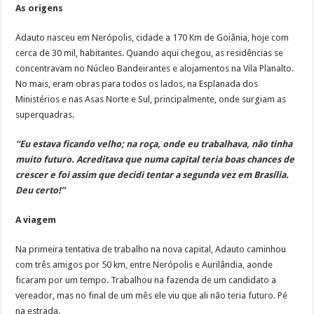
As origens
Adauto nasceu em Nerópolis, cidade a 170 Km de Goiânia, hoje com
cerca de 30 mil, habitantes. Quando aqui chegou, as residências se
concentravam no Núcleo Bandeirantes e alojamentos na Vila Planalto.
No mais, eram obras para todos os lados, na Esplanada dos
Ministérios e nas Asas Norte e Sul, principalmente, onde surgiam as
superquadras.
“Eu estava ficando velho; na roça, onde eu trabalhava, não tinha
muito futuro. Acreditava que numa capital teria boas chances de
crescer e foi assim que decidi tentar a segunda vez em Brasília.
Deu certo!”
A viagem
Na primeira tentativa de trabalho na nova capital, Adauto caminhou
com três amigos por 50 km, entre Nerópolis e Aurilândia, aonde
ficaram por um tempo. Trabalhou na fazenda de um candidato a
vereador, mas no final de um mês ele viu que ali não teria futuro. Pé
na estrada.