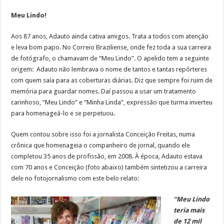
Meu Lindo!
Aos 87 anos, Adauto ainda cativa amigos. Trata a todos com atenção
e leva bom papo. No Correio Braziliense, onde fez toda a sua carreira
de fotógrafo, o chamavam de “Meu Lindo”. O apelido tem a seguinte
origem: Adauto não lembrava o nome de tantos e tantas repórteres
com quem saía para as coberturas diárias. Diz que sempre foi ruim de
memória para guardar nomes. Daí passou a usar um tratamento
carinhoso, “Meu Lindo” e “Minha Linda”, expressão que turma inverteu
para homenageá-lo e se perpetuou.
Quem contou sobre isso foi a jornalista Conceição Freitas, numa
crônica que homenageia o companheiro de jornal, quando ele
completou 35 anos de profissão, em 2008. À época, Adauto estava
com 70 anos e Conceição (foto abaixo) também sintetizou a carreira
dele no fotojornalismo com este belo relato:
“Meu Lindo
teria mais
de 12 mil