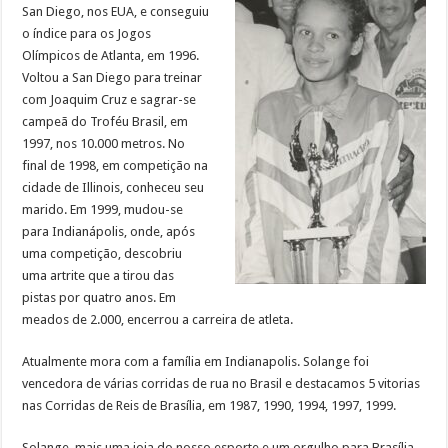
San Diego, nos EUA, e conseguiu
o índice para os Jogos
Olímpicos de Atlanta, em 1996.
Voltou a San Diego para treinar
com Joaquim Cruz e sagrar-se
campeã do Troféu Brasil, em
1997, nos 10.000 metros. No
final de 1998, em competição na
cidade de Illinois, conheceu seu
marido. Em 1999, mudou-se
para Indianápolis, onde, após
uma competição, descobriu
uma artrite que a tirou das
pistas por quatro anos. Em
meados de 2.000, encerrou a carreira de atleta.
Atualmente mora com a família em Indianapolis. Solange foi
vencedora de várias corridas de rua no Brasil e destacamos 5 vitorias
nas Corridas de Reis de Brasília, em 1987, 1990, 1994, 1997, 1999.
Solange, mais uma joia do nosso esporte e um orgulho para Brasília.