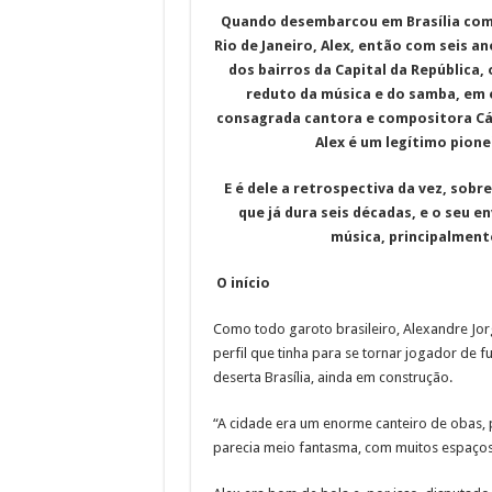
Quando desembarcou em Brasília com a
Rio de Janeiro, Alex, então com seis a
dos bairros da Capital da República, 
reduto da música e do samba, em 
consagrada cantora e compositora Cáss
Alex é um legítimo pione
E é dele a retrospectiva da vez, sobr
que já dura seis décadas, e o seu e
música, principalmente
O início
Como todo garoto brasileiro, Alexandre Jor
perfil que tinha para se tornar jogador de 
deserta Brasília, ainda em construção.
“A cidade era um enorme canteiro de obas,
parecia meio fantasma, com muitos espaços