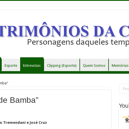
Esporte
Entrevistas
Clipping (Esporte)
Quem Somos
Memórias 
amba”
 de Bamba”
You
io Tremendani e José Cruz