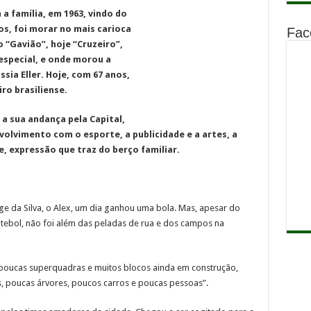
 família, em 1963, vindo do
nos, foi morar no mais carioca
Fac
o “Gavião”, hoje “Cruzeiro”,
especial, e onde morou a
ia Eller. Hoje, com 67 anos,
iro brasiliense.
e a sua andança pela Capital,
nvolvimento com o esporte, a publicidade e a artes, a
, expressão que traz do berço familiar.
ge da Silva, o Alex, um dia ganhou uma bola. Mas, apesar do
futebol, não foi além das peladas de rua e dos campos na
 poucas superquadras e muitos blocos ainda em construção,
, poucas árvores, poucos carros e poucas pessoas”.