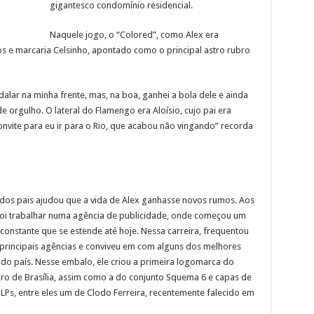
gigantesco condomínio residencial.
Naquele jogo, o “Colored”, como Alex era
os e marcaria Celsinho, apontado como o principal astro rubro
lar na minha frente, mas, na boa, ganhei a bola dele e ainda
e orgulho. O lateral do Flamengo era Aloísio, cujo pai era
onvite para eu ir para o Rio, que acabou não vingando” recorda
 dos pais ajudou que a vida de Alex ganhasse novos rumos. Aos
 foi trabalhar numa agência de publicidade, onde começou um
onstante que se estende até hoje. Nessa carreira, frequentou
principais agências e conviveu em com alguns dos melhores
 do país. Nesse embalo, ele criou a primeira logomarca do
ro de Brasília, assim como a do conjunto Squema 6 e capas de
 LPs, entre eles um de Clodo Ferreira, recentemente falecido em