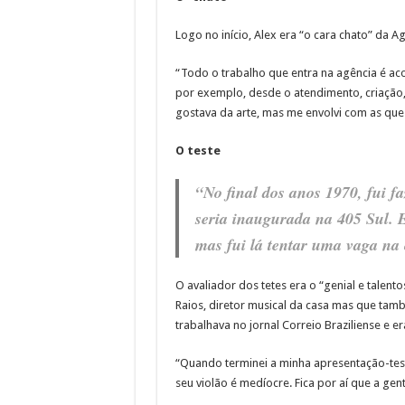
Logo no início, Alex era “o cara chato” da A
“Todo o trabalho que entra na agência é a
por exemplo, desde o atendimento, criação,
gostava da arte, mas me envolvi com as que
O teste
“No final dos anos 1970, fui f
seria inaugurada na 405 Sul.
mas fui lá tentar uma vaga na
O avaliador dos tetes era o “genial e talent
Raios, diretor musical da casa mas que também
trabalhava no jornal Correio Braziliense e 
“Quando terminei a minha apresentação-test
seu violão é medíocre. Fica por aí que a gent