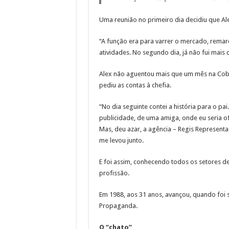
Uma reunião no primeiro dia decidiu que Ale
“A função era para varrer o mercado, remarca
atividades. No segundo dia, já não fui mais 
Alex não aguentou mais que um mês na Cobal
pediu as contas à chefia.
“No dia seguinte contei a história para o p
publicidade, de uma amiga, onde eu seria o
Mas, deu azar, a agência – Regis Representaç
me levou junto.
E foi assim, conhecendo todos os setores 
profissão.
Em 1988, aos 31 anos, avançou, quando foi s
Propaganda.
O “chato”