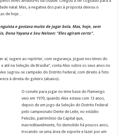
o pelos times amadores da cidade. Chegou a ser cogitado para a
dade natal. Mas, a negativa dos pais à proposta deixou o
ças de hoje…
enguista e gostava muito de jogar bola. Mas, hoje, sem
s, Dona Yayana e Seu Nelson: “Eles agiram certo”.
er aí, sugere ao repórter, com segurança. Joguei nos times do
e até na Seleção de Brasília”, conta Alex sobre os seus anos no
Alex sagrou-se campeão do Distrito Federal, com direito à foto
rece à direita do goleiro (abaixo).
O convite para jogar no time base do Flamengo
veio em 1970, quando Alex estava com 13 anos,
depois de um jogo da Seleção do Distrito Federal
pelo campeonato Dente de Leite, no estádio
Pelezão, patrimônio da Capital que,
inacreditavelmente, foi demolido há poucos anos,
trocando-se uma área de esporte e lazer por um