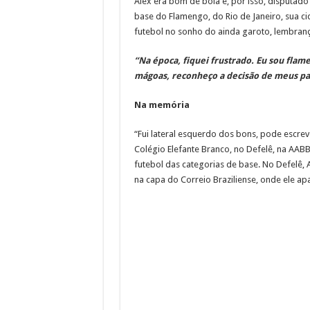
Alex era bom de bola e, por isso, disputad
base do Flamengo, do Rio de Janeiro, sua ci
futebol no sonho do ainda garoto, lembran
“Na época, fiquei frustrado. Eu sou flam
mágoas, reconheço a decisão de meus pai
Na memória
“Fui lateral esquerdo dos bons, pode escrev
Colégio Elefante Branco, no Defelê, na AABB 
futebol das categorias de base. No Defelê, 
na capa do Correio Braziliense, onde ele apa