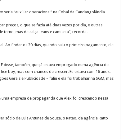
x seria “auxiliar operacional” na Cobal da Candangolândia.
r preços, o que se fazia até duas vezes por dia, e outras
de terno, mas de calça Jeans e camiseta”, recorda.
. Ao findar os 30 dias, quando saiu o primeiro pagamento, ele
ai. E disse, também, que já estava empregado numa agência de
ffice boy, mas com chances de crescer. Eu estava com 16 anos.
ões Gerais e Publicidade – faliu e ela foi trabalhar na SGM, mas
de uma empresa de propaganda que Alex foi crescendo nessa
er sócio de Luiz Antunes de Souza, o Ratão, da agência Ratto