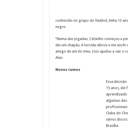
conhecido no grupo do futebol, tinha 13 an
negro.
“Numa das jogadas, Celsinho começou a peda
dei um chapéu. A torcida vibrou e me enchi d
amigo de um tio meu. Isso ajudou a sair o c
Alex.
Novos rumos
Essa decisão
15 anos, ele
aprendizado c
algumas das 
profissionais
Clube do Cho
vários discos
Brasília.