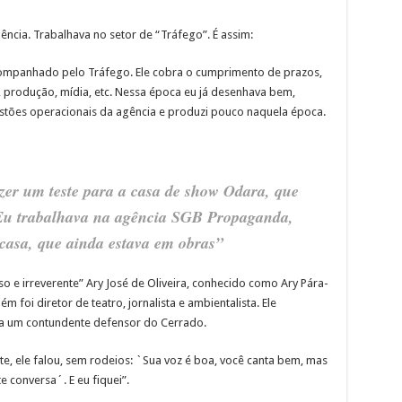
gência. Trabalhava no setor de “Tráfego”. É assim:
companhado pelo Tráfego. Ele cobra o cumprimento de prazos,
 produção, mídia, etc. Nessa época eu já desenhava bem,
stões operacionais da agência e produzi pouco naquela época.
azer um teste para a casa de show Odara, que
 Eu trabalhava na agência SGB Propaganda,
 casa, que ainda estava em obras”
oso e irreverente” Ary José de Oliveira, conhecido como Ary Pára-
 foi diretor de teatro, jornalista e ambientalista. Ele
era um contundente defensor do Cerrado.
e, ele falou, sem rodeios: `Sua voz é boa, você canta bem, mas
e conversa´. E eu fiquei”.