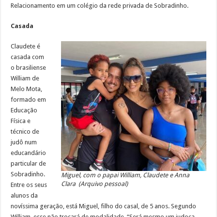
Relacionamento em um colégio da rede privada de Sobradinho.
Casada
Claudete é
casada com
o brasiliense
William de
Melo Mota,
formado em
Educação
Física e
técnico de
judô num
educandário
particular de
Sobradinho.
Miguel, com o papai William, Claudete e Anna
Clara (Arquivo pessoal)
Entre os seus
alunos da
novíssima geração, está Miguel, filho do casal, de 5 anos. Segundo
William, esse não trocará de modalidade. “Será mesmo um judoca,