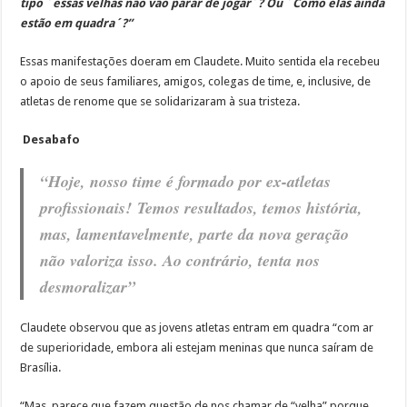
tipo ´essas velhas não vão parar de jogar´? Ou ´Como elas ainda
estão em quadra´?”
Essas manifestações doeram em Claudete. Muito sentida ela recebeu
o apoio de seus familiares, amigos, colegas de time, e, inclusive, de
atletas de renome que se solidarizaram à sua tristeza.
Desabafo
“Hoje, nosso time é formado por ex-atletas
profissionais!
Temos resultados, temos história,
mas, lamentavelmente, parte da nova geração
não valoriza isso. Ao contrário, tenta nos
desmoralizar”
Claudete observou que as jovens atletas entram em quadra “com ar
de superioridade, embora ali estejam meninas que nunca saíram de
Brasília.
“Mas, parece que fazem questão de nos chamar de “velha” porque