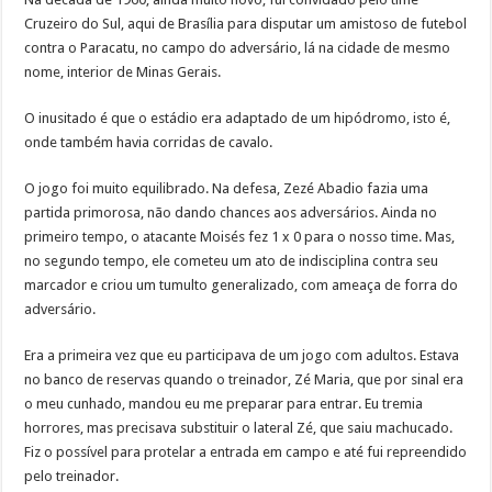
Cruzeiro do Sul, aqui de Brasília para disputar um amistoso de futebol
contra o Paracatu, no campo do adversário, lá na cidade de mesmo
nome, interior de Minas Gerais.
O inusitado é que o estádio era adaptado de um hipódromo, isto é,
onde também havia corridas de cavalo.
O jogo foi muito equilibrado. Na defesa, Zezé Abadio fazia uma
partida primorosa, não dando chances aos adversários. Ainda no
primeiro tempo, o atacante Moisés fez 1 x 0 para o nosso time. Mas,
no segundo tempo, ele cometeu um ato de indisciplina contra seu
marcador e criou um tumulto generalizado, com ameaça de forra do
adversário.
Era a primeira vez que eu participava de um jogo com adultos. Estava
no banco de reservas quando o treinador, Zé Maria, que por sinal era
o meu cunhado, mandou eu me preparar para entrar. Eu tremia
horrores, mas precisava substituir o lateral Zé, que saiu machucado.
Fiz o possível para protelar a entrada em campo e até fui repreendido
pelo treinador.